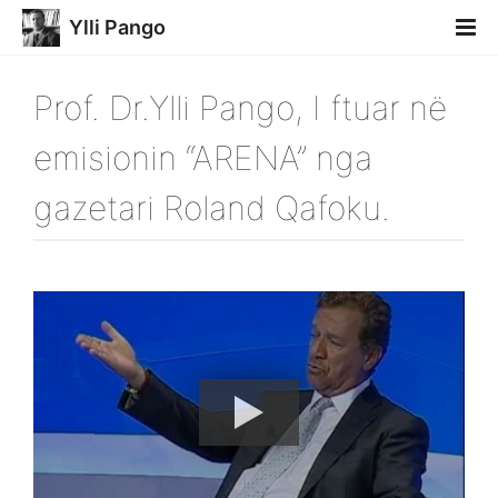
Ylli Pango
Prof. Dr.Ylli Pango, I ftuar në
emisionin “ARENA” nga
gazetari Roland Qafoku.