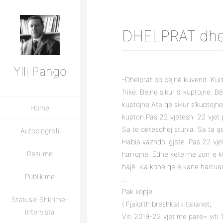
DHELPRAT dhe 
Ylli Pango
-Dhelprat po bëjnë kuvend. Kuis
frikë. Bëjnë sikur s’ kuptojnë. 
kuptojne:Ata që sikur s’kuptojne 
Home
kupton.Pas 22 vjetesh. 22 vjet 
Sa te qetesohej stuhia. Sa ta qe
Autobiografi
Habia vazhdoi gjate. Pas 22 vje
Resume
harrojne. Edhe kete me zorr e k
hajë. Ka kohe qe e kane harrua
Publikime
…
Pak kopje:
Statuse-Shkrime-
( Fjalorth:breshkat=italianet;
Intervista
Viti 2019-22 vjet me parë= viti 