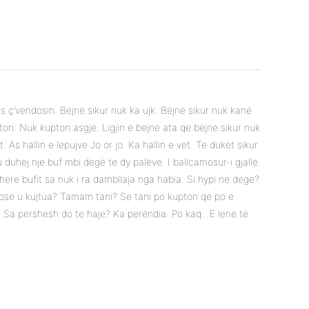
s ç’vendosin. Bëjnë sikur nuk ka ujk. Bëjnë sikur nuk kanë
ton. Nuk kupton asgje. Ligjin e bejne ata qe bejne sikur nuk
 As hallin e lepujve.Jo or jo. Ka hallin e vet. Te duket sikur
duhej nje buf mbi degë te dy palëve. I ballcamosur-i gjallë.
ehere bufit sa nuk i ra dambllaja nga habia. Si hypi ne dege?
o pse u kujtua? Tamam tani? Se tani po kupton qe po e
”. Sa pershesh do te haje? Ka perëndia. Po kaq…E lenë të