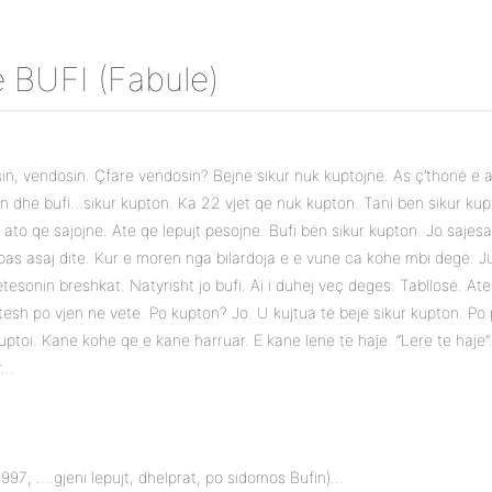
BUFI (Fabule)
in, vendosin. Çfare vendosin? Bejne sikur nuk kuptojne. As ç’thonë e a
Bên dhe bufi…sikur kupton. Ka 22 vjet qe nuk kupton. Tani ben sikur kup
ato qe sajojne. Ate qe lepujt pesojne. Bufi bën sikur kupton. Jo sajesat.
pas asaj dite. Kur e moren nga bilardoja e e vune ca kohe mbi degë. Ju 
tesonin breshkat. Natyrisht jo bufi. Ai i duhej veç deges. Tabllosë. At
tesh po vjen ne vete. Po kupton? Jo. U kujtua të beje sikur kupton. P
uptoi. Kane kohe qe e kane harruar. E kane lene te haje. “Lere te haje
r…
1997; ….gjeni lepujt, dhelprat, po sidomos Bufin)…