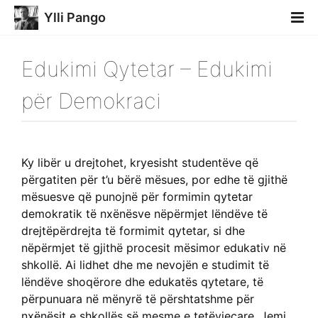
Ylli Pango
Edukimi Qytetar – Edukimi
për Demokraci
Ky libër u drejtohet, kryesisht studentëve që
përgatiten për t’u bërë mësues, por edhe të gjithë
mësuesve që punojnë për formimin qytetar
demokratik të nxënësve nëpërmjet lëndëve të
drejtëpërdrejta të formimit qytetar, si dhe
nëpërmjet të gjithë procesit mësimor edukativ në
shkollë. Ai lidhet dhe me nevojën e studimit të
lëndëve shoqërore dhe edukatës qytetare, të
përpunuara në mënyrë të përshtatshme për
nxënësit e shkollës së mesme e tetëvjeçare. Jemi