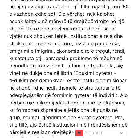
në një pozicion tranzicioni, që filloi nga dhjetori ’90
e vazhdon edhe sot. Siç vërehet, nuk kalohet
aspak lehtë e në mënyrë të drejtëpërdrejtë në një
shoqëri të re dhe as elementët e shoqërisë së
vjetër nuk zhduken lehtë. Institucionet e reja dhe
strukturat e reja shoqërore, lëvizja e popullsisë,
emigrimi e imigrimi, ekonomia e re e tregut, rendi,
kushtetuta etj., paraqesin probleme të mëdha në
periudhat e tranzicionit. Lidhur me to shkolla, siç
vihet në dukje dhe në librin “Edukimi qytetar -
“Edukim për demokraci” është institucion misionar
në shoqëri dhe hedh themele të strukturuar e të
ndërgjegjshëm në formimin qytetar të individit. Ajo
përbën një mikromjedis shoqëror më të plotësuar,
ku formohen shprehitë e jetës dhe të punës në
grup, normat, qëndrimet dhe vlerat qytetare. Pra,
si e tillë, ajo është institucioni më i rëndësishëm që
përcjell e realizon drejtëpërdrejt synimet e
Albanian